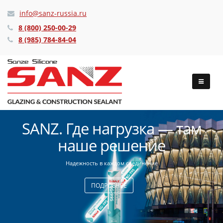
info@sanz-russia.ru
8 (800) 250-00-29
8 (985) 784-84-04
SANZ. Где нагрузка — там
наше решение
Надежность в каждом соединение
ПОДРОБНЕЕ