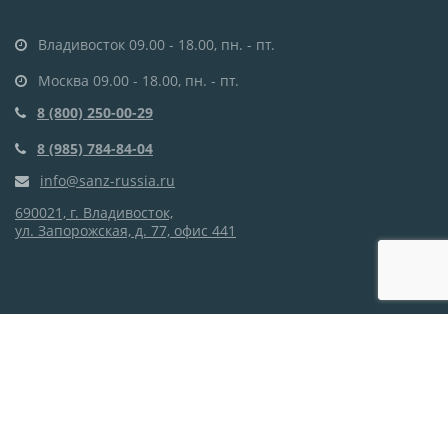
Владивосток 09.00 - 18.00, пн. - пт.
Москва 09.00 - 18.00, пн. - пт.
8 (800) 250-00-29
8 (985) 784-84-04
info@sanz-russia.ru
690021, г. Владивосток,
ул. Запорожская, д. 77, офис 441
Этот сайт использует cookie-файлы и другие технологии,
чтобы помочь Вам в навигации, а также для
предоставления лучшего пользовательского опыта и
анализа использования наших продуктов и услуг.