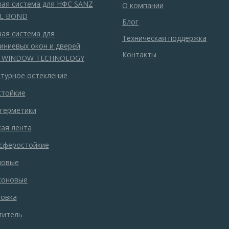
вая система для НФС SANZ
О компании
L BOND
Блог
ая система для
Техническая поддержка
иниевых окон и дверей
Контакты
 WINDOW TECHNOLOGY
ктурное остекление
стойкие
-герметики
ая лента
сферостойкие
ловые
коновые
товка
титель