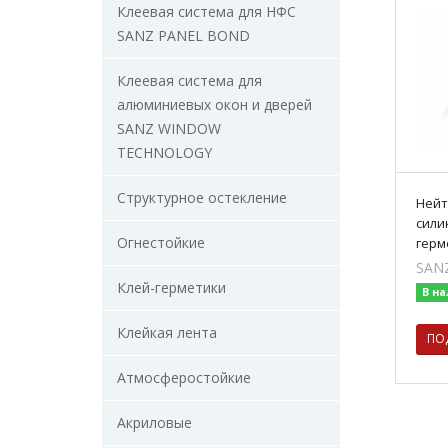
Клеевая система для НФС
SANZ PANEL BOND
Клеевая система для
алюминиевых окон и дверей
SANZ WINDOW
TECHNOLOGY
Структурное остекление
Нейт
сили
Огнестойкие
герм
SANZ
Клей-герметики
В н
Клейкая лента
ПО
Атмосферостойкие
Акриловые