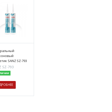
ральный
коновый
етик SANZ SZ-793
 SZ-793
аличии
ДРОБНЕЕ