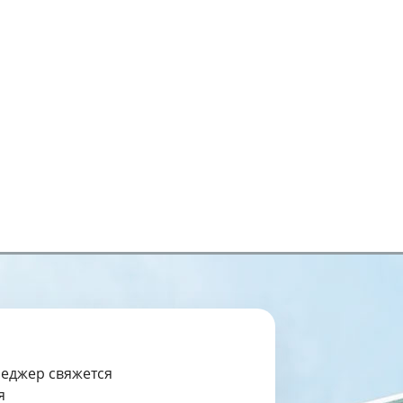
неджер свяжется
я