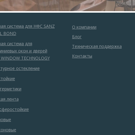
вая система для НФС SANZ
О компании
L BOND
Блог
ая система для
Техническая поддержка
иниевых окон и дверей
Контакты
 WINDOW TECHNOLOGY
ктурное остекление
стойкие
-герметики
ая лента
сферостойкие
ловые
коновые