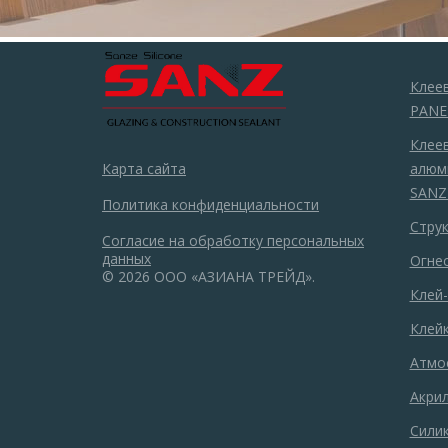
Клее
PANE
Клеев
Карта сайта
алюм
SANZ
Политика конфиденциальности
Стру
Согласие на обработку персональных
данных
Огне
© 2026 ООО «АЗИАНА ТРЕЙД».
Клей
Клейк
Атмо
Акри
Сили