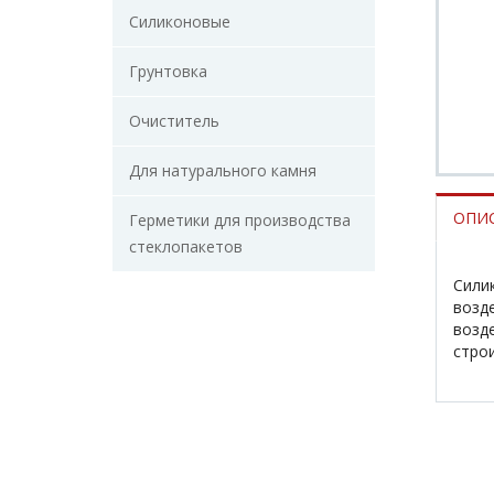
Силиконовые
Грунтовка
Очиститель
Для натурального камня
ОПИ
Герметики для производства
стеклопакетов
Сили
возд
возд
строи